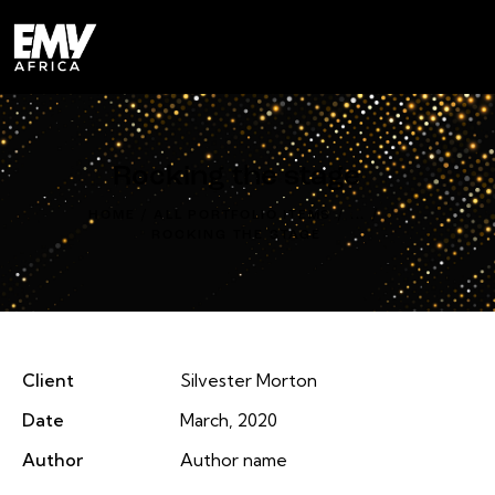
0
0
Rocking the stage
HOME
ALL PORTFOLIO ITEMS
...
ROCKING THE STAGE
Client
Silvester Morton
Date
March, 2020
Author
Author name